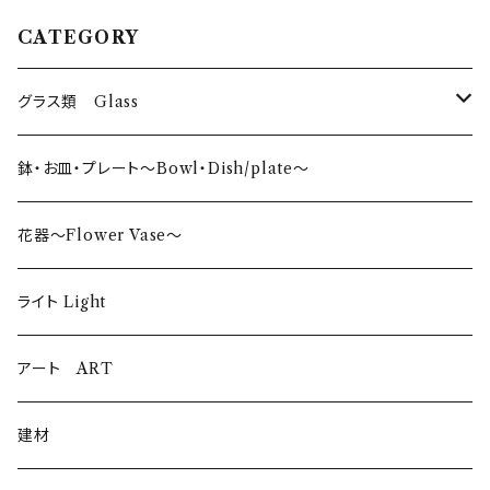
CATEGORY
グラス類 Glass
タンブラー〜Tumbler〜
鉢・お皿・プレート〜Bowl・Dish/plate〜
日本酒〜SAKE〜
花器〜Flower Vase〜
ロックグラス〜Rock Glass〜
ライト Light
ウイスキーグラス〜Whisky Glass
アート ART
ゴブレット〜Goblet〜
建材