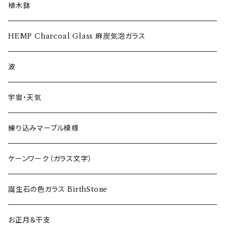
ショットグラス〜Shot Glass
植木鉢
ワイングラス~Wine Glass
HEMP Charcoal Glass 麻炭気泡ガラス
フリーグラス〜FREEEE
波
宇宙・天気
練り込みマーブル模様
ケーンワーク（ガラス文字）
誕生石の色ガラス BirthStone
お正月＆干支