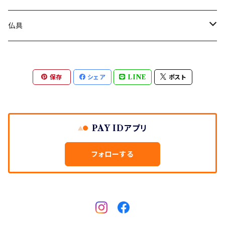
仏具
骨壷
保存
シェア
LINE
ポスト
３具足
PAY IDアプリ
フォローする