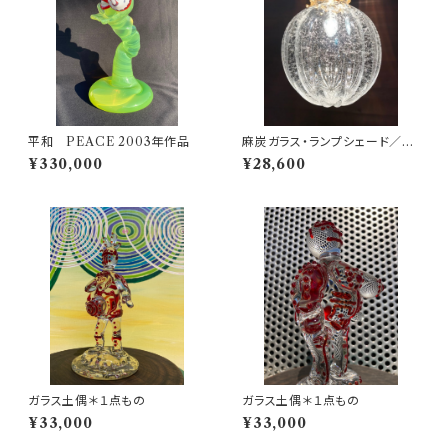
平和 PEACE 2003年作品
麻炭ガラス・ランプシェード／
(大)透明クリア 球体 E17ソケッ
¥330,000
¥28,600
ト (ヒマラヤ産原種 麻炭使用）/
受注制作
ガラス土偶＊１点もの
ガラス土偶＊１点もの
¥33,000
¥33,000