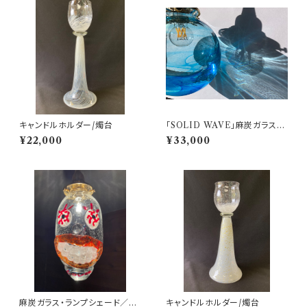
キャンドルホルダー/燭台
「SOLID WAVE」麻炭ガラス・
ランプシェード/スカイブルー/球
¥22,000
¥33,000
体 E17ソケット (ヒマラヤ産原種
麻炭使用）/LED専用/受注制作
麻炭ガラス・ランプシェード／L
キャンドルホルダー/燭台