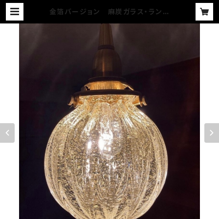
金箔バージョン 麻炭ガラス・ランプ
シェード／(小)透明クリア 球体 E17
ソケット | YUGEN GLASS