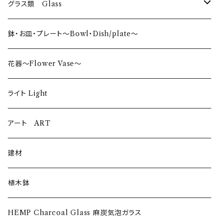
グラス類 Glass
タンブラー〜Tumbler〜
鉢・お皿・プレート〜Bowl・Dish/plate〜
日本酒〜SAKE〜
花器〜Flower Vase〜
ロックグラス〜Rock Glass〜
ライト Light
ウイスキーグラス〜Whisky Glass
アート ART
ゴブレット〜Goblet〜
建材
ショットグラス〜Shot Glass
植木鉢
ワイングラス~Wine Glass
HEMP Charcoal Glass 麻炭気泡ガラス