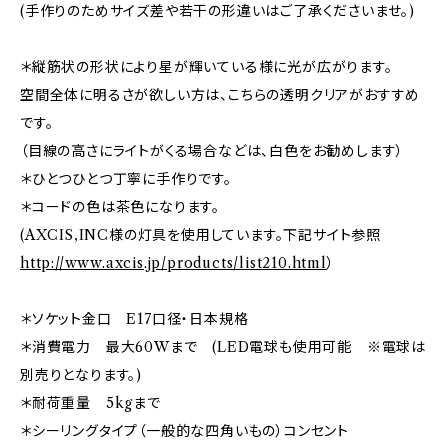
(手作りのためサイズ差や若干の形違いはご了承くださいませ。)
＊縦筋状の形状により星が輝いている様に光が広がります。
空間全体に明るさが欲しい方は、こちらの透明クリアがおすすめ
です。
（目線の高さにライトがくる場合などは、白色をお勧めします）
＊ひとつひとつ丁寧に手作りです。
＊コードの色は茶色になります。
(AXCIS,INC様の灯具を使用しています。下記サイト参照
http://www.axcis.jp/products/list210.html
）
＊ソケット金口 E17口径・日本規格
＊消費電力 最大60Wまで (LED電球も使用可能 ※電球は
別売りとなります。)
＊耐荷重量 5kgまで
＊シーリングタイプ（一般的な四角いもの）コンセント