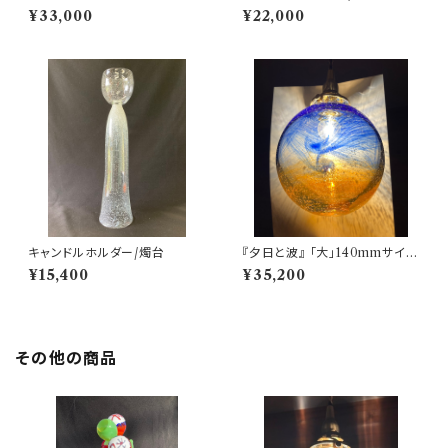
OVE SMILE 愛と笑顔 E17
¥33,000
¥22,000
ソケット (ヒマラヤ産原種 麻炭使
用
キャンドルホルダー/燭台
『夕日と波』 「大」140mmサイ
ズ E17ソケット ランプシェード
¥15,400
¥35,200
(麻炭ガラス・ヒマラヤ産原種 麻
炭使用)
その他の商品