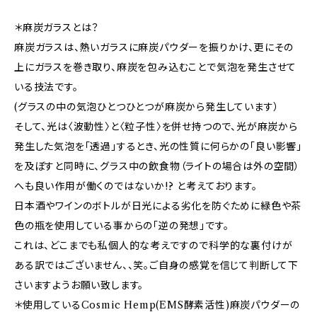
＊麻炭ガラスとは？
麻炭ガラスは、熱いガラスに麻炭パウダーを振りかけ、更にその
上にガラスを巻き取り、麻炭を包み込むことで気泡を発生させて
いる技法です。
(グラスの中の気泡ひとつひとつが麻炭から発生しています）
そして、光は〈波動性〉と〈粒子性〉を併せ持つので、光が麻炭から
発生した気泡を「透過」するとき、光の性質に何らかの「良い影響」
を及ぼすと同時に、グラス中の飲食物（ライトの場合は外の空間）
へも良い作用が働くのではないか!? と考えております。
日本酒やワインのボトルが日光による劣化を防ぐために緑色や茶
色の瓶を使用している事からの「逆の発想」です。
これは、どこまでも私個人的な考えですので科学的な裏付けが
ある訳ではございません、、笑。ご自身の感覚を信じて判断して下
さいますようお願い致します。
＊使用しているCosmic Hemp(EMS酵素活性)麻炭パウダーの