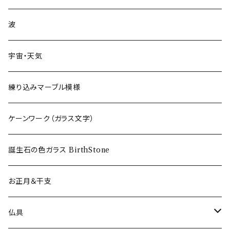
フリーグラス〜FREEEE
波
宇宙・天気
練り込みマーブル模様
ケーンワーク（ガラス文字）
誕生石の色ガラス BirthStone
お正月＆干支
仏具