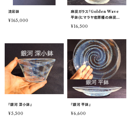
流彩鉢
麻炭ガラス『Golden Wave
平鉢(ヒマラヤ産原種の麻炭使
¥165,000
用)』
¥16,500
『銀河 深小鉢』
『銀河 平鉢』
¥5,500
¥6,600