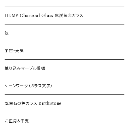
ワイングラス~Wine Glass
HEMP Charcoal Glass 麻炭気泡ガラス
フリーグラス〜FREEEE
波
宇宙・天気
練り込みマーブル模様
ケーンワーク（ガラス文字）
誕生石の色ガラス BirthStone
お正月＆干支