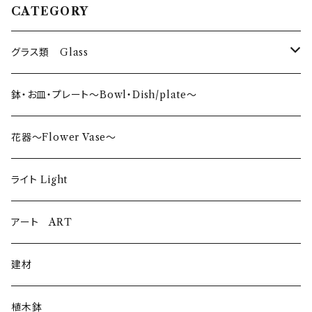
CATEGORY
グラス類 Glass
タンブラー〜Tumbler〜
鉢・お皿・プレート〜Bowl・Dish/plate〜
日本酒〜SAKE〜
花器〜Flower Vase〜
ロックグラス〜Rock Glass〜
ライト Light
ウイスキーグラス〜Whisky Glass
アート ART
ゴブレット〜Goblet〜
建材
ショットグラス〜Shot Glass
植木鉢