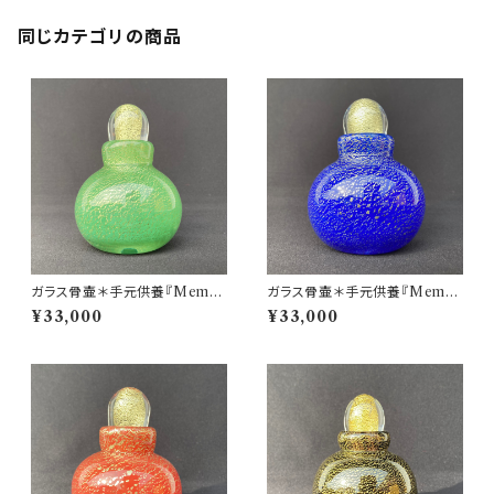
同じカテゴリの商品
ガラス骨壷＊手元供養『Memor
ガラス骨壷＊手元供養『Memor
ies 想いで』＊GOLD LEAFシ
ies 想いで』＊GOLD LEAFシ
¥33,000
¥33,000
リーズ(緑＆金箔)
リーズ(青＆金箔)