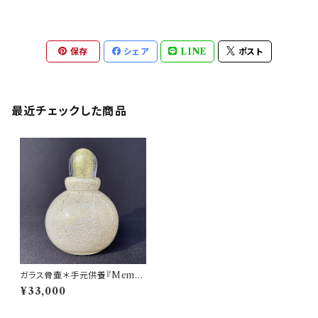
保存
シェア
LINE
ポスト
最近チェックした商品
ガラス骨壷＊手元供養『Memor
ies 想いで』＊GOLD LEAFシ
¥33,000
リーズ(白＆金箔)