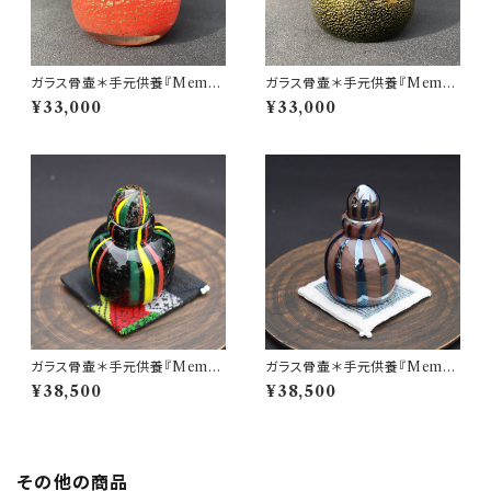
ガラス骨壷＊手元供養『Memor
ガラス骨壷＊手元供養『Memor
ies 想いで』＊GOLD LEAFシ
ies 想いで』＊GOLD LEAFシ
¥33,000
¥33,000
リーズ(赤＆金箔)
リーズ(黒＆金箔)
ガラス骨壷＊手元供養『Memor
ガラス骨壷＊手元供養『Memor
ies 想いで』＊縦縞模様 ストライ
ies 想いで』＊縦縞模様 ストライ
¥38,500
¥38,500
プシリーズ(ラスタカラー)＊麻炭
プシリーズ(ブラウン系)
ガラス
その他の商品