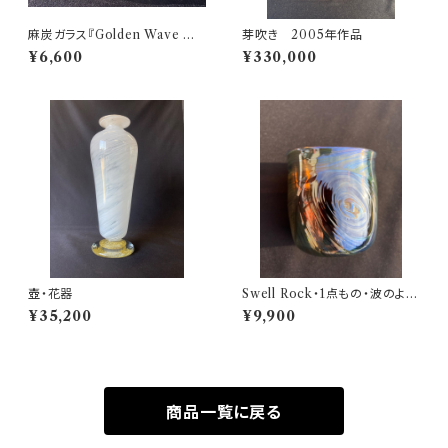
麻炭ガラス『Golden Wave 酒
芽吹き 2005年作品
盃(ヒマラヤ産原種 麻炭使用)』
¥6,600
¥330,000
受注制作
壺・花器
Swell Rock・1点もの・波のよう
に唯一無二
¥35,200
¥9,900
商品一覧に戻る