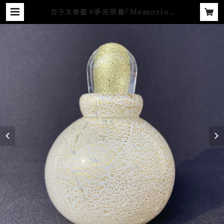
ガラス骨壷＊手元供養『Memories
想いで』＊GOLD LEAFシリーズ(白
＆金箔) | YUGEN GLASS