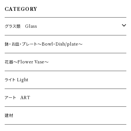
CATEGORY
グラス類 Glass
タンブラー〜Tumbler〜
鉢・お皿・プレート〜Bowl・Dish/plate〜
日本酒〜SAKE〜
花器〜Flower Vase〜
ロックグラス〜Rock Glass〜
ライト Light
ウイスキーグラス〜Whisky Glass
アート ART
ゴブレット〜Goblet〜
建材