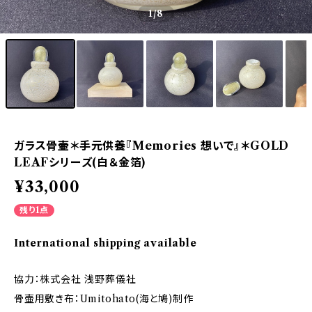
1
/8
ガラス骨壷＊手元供養『Memories 想いで』＊GOLD
LEAFシリーズ(白＆金箔)
¥33,000
残り1点
International shipping available
協力：株式会社 浅野葬儀社
骨壷用敷き布：Umitohato(海と鳩)制作