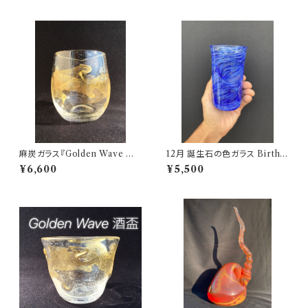
麻炭ガラス『Golden Wave ウ
12月 誕生石の色ガラス BirthSt
イスキーグラス(ヒマラヤ産原種
one in Color Glass ★受注制
¥6,600
¥5,500
麻炭使用）』
作★桐箱入り