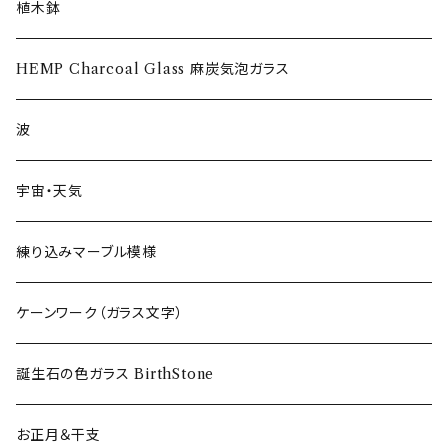
ショットグラス〜Shot Glass
植木鉢
ワイングラス~Wine Glass
HEMP Charcoal Glass 麻炭気泡ガラス
フリーグラス〜FREEEE
波
宇宙・天気
練り込みマーブル模様
ケーンワーク（ガラス文字）
誕生石の色ガラス BirthStone
お正月＆干支