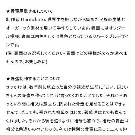
★骨壷用敷き布について
制作者 Umitohato、世界中を旅しながら集めた民族の生地と
オーガニック素材を用いて手作りしています。表面にはオリジナ
ル模様、裏面は白色もしくは黒色となっているリバーシブルデザイ
ンです。
(注：裏面のみ選択してください・表面はどの模様が来るか選べま
せんので、お楽しみに)
★骨壷制作することについて
きっかけは、数年前に旅立った自分の祖父が生前に『おい、おじい
ちゃんの骨壷を作ってくれ』と言ってくれたことでした。それからあ
っという間に祖父は旅立ち、頼まれた骨壷を見せることはできま
せんでした。でも、残された祖母をはじめ、親族達はとても喜んで
くれました。それから後を追うように祖母も旅立ち、祖母の骨壷は
祖父と色違いのペアルック。今では特別な骨壷に乗って二人で仲