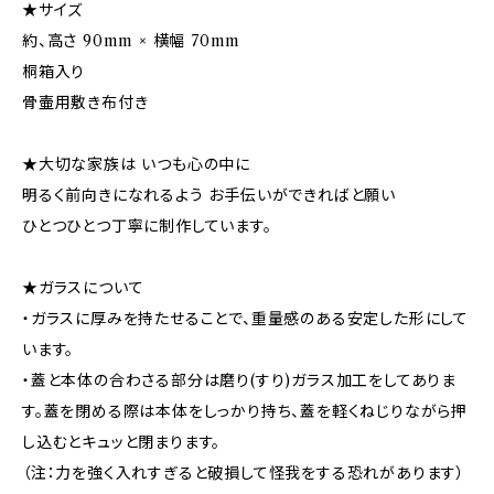
★サイズ
約、高さ 90mm × 横幅 70mm
桐箱入り
骨壷用敷き布付き
★大切な家族は いつも心の中に
明るく前向きになれるよう お手伝いができればと願い
ひとつひとつ丁寧に制作しています。
★ガラスについて
・ガラスに厚みを持たせることで、重量感のある安定した形にして
います。
・蓋と本体の合わさる部分は磨り(すり)ガラス加工をしてありま
す。蓋を閉める際は本体をしっかり持ち、蓋を軽くねじりながら押
し込むとキュッと閉まります。
（注：力を強く入れすぎると破損して怪我をする恐れがあります）