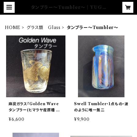
タンブラー〜Tumbler〜 | YUGE
N GLASS
HOME
グラス類 Glass
タンブラー〜Tumbler〜
麻炭ガラス『Golden Wave
Swell Tumbler・1点もの・波
タンブラー(ヒマラヤ産原種 麻
のように唯一無二
炭使用)』
¥6,600
¥9,900