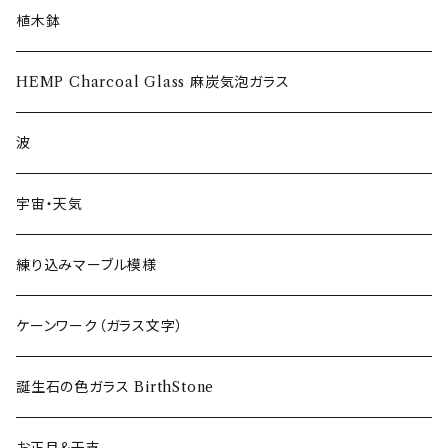
ショットグラス〜Shot Glass
植木鉢
ワイングラス~Wine Glass
HEMP Charcoal Glass 麻炭気泡ガラス
フリーグラス〜FREEEE
波
宇宙・天気
練り込みマーブル模様
ケーンワーク（ガラス文字）
誕生石の色ガラス BirthStone