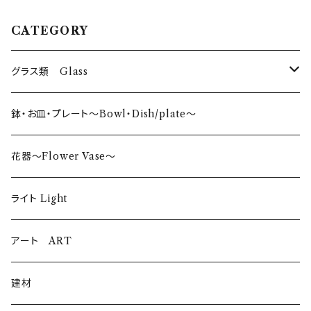
CATEGORY
グラス類 Glass
タンブラー〜Tumbler〜
鉢・お皿・プレート〜Bowl・Dish/plate〜
日本酒〜SAKE〜
花器〜Flower Vase〜
ロックグラス〜Rock Glass〜
ライト Light
ウイスキーグラス〜Whisky Glass
アート ART
ゴブレット〜Goblet〜
建材