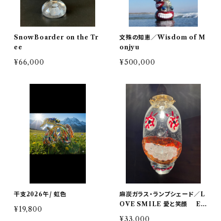
SnowBoarder on the Tr
文殊の知恵／Wisdom of M
ee
onjyu
¥66,000
¥500,000
干支2026午/ 虹色
麻炭ガラス・ランプシェード／L
OVE SMILE 愛と笑顔 E1
¥19,800
7ソケット (ヒマラヤ産原種 麻炭
¥33,000