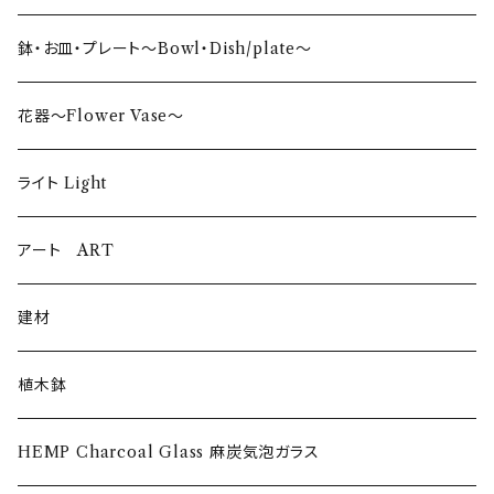
タンブラー〜Tumbler〜
鉢・お皿・プレート〜Bowl・Dish/plate〜
日本酒〜SAKE〜
花器〜Flower Vase〜
ロックグラス〜Rock Glass〜
ライト Light
ウイスキーグラス〜Whisky Glass
アート ART
ゴブレット〜Goblet〜
建材
ショットグラス〜Shot Glass
植木鉢
ワイングラス~Wine Glass
HEMP Charcoal Glass 麻炭気泡ガラス