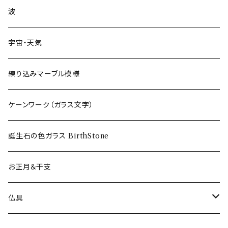
フリーグラス〜FREEEE
波
宇宙・天気
練り込みマーブル模様
ケーンワーク（ガラス文字）
誕生石の色ガラス BirthStone
お正月＆干支
仏具