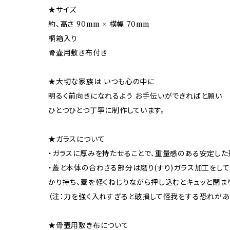
★サイズ
約、高さ 90mm × 横幅 70mm
桐箱入り
骨壷用敷き布付き
★大切な家族は いつも心の中に
明るく前向きになれるよう お手伝いができればと願い
ひとつひとつ丁寧に制作しています。
★ガラスについて
・ガラスに厚みを持たせることで、重量感のある安定した
・蓋と本体の合わさる部分は磨り(すり)ガラス加工をし
かり持ち、蓋を軽くねじりながら押し込むとキュッと閉ま
（注：力を強く入れすぎると破損して怪我をする恐れがあ
★骨壷用敷き布について