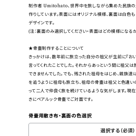
制作者 Umitohato、世界中を旅しながら集めた民
作りしています。表面にはオリジナル模様、裏面は白色も
デザインです。
(注：裏面のみ選択してください・表面はどの模様になる
★骨壷制作することについて
きっかけは、数年前に旅立った自分の祖父が生前に『おい
言ってくれたことでした。それからあっという間に祖父は
できませんでした。でも、残された祖母をはじめ、親族達
を追うように祖母も旅立ち、祖母の骨壷は祖父と色違い
って二人で仲良く旅を続けているような気がします。現
きにペアルック骨壷でご対面です。
骨壷用敷き布・裏面の色選択
選択する（必須）