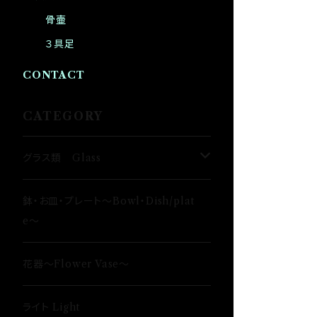
骨壷
３具足
CONTACT
CATEGORY
グラス類 Glass
タンブラー〜Tumbler〜
鉢・お皿・プレート〜Bowl・Dish/plat
e〜
日本酒〜SAKE〜
花器〜Flower Vase〜
ロックグラス〜Rock Glass〜
ライト Light