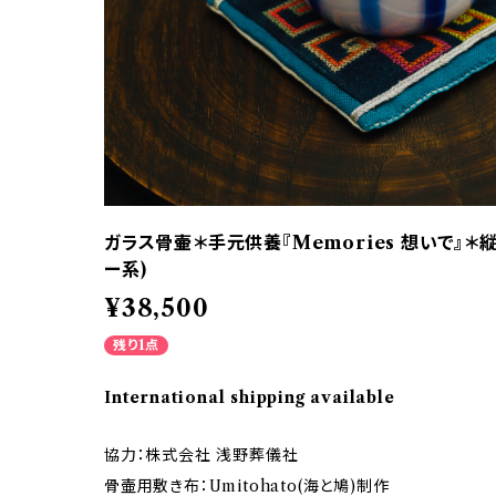
ガラス骨壷＊手元供養『Memories 想いで』＊
ー系)
¥38,500
残り1点
International shipping available
協力：株式会社 浅野葬儀社
骨壷用敷き布：Umitohato(海と鳩)制作