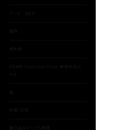
ウイスキーグラス〜Whisky Glass
アート ART
ゴブレット〜Goblet〜
建材
ショットグラス〜Shot Glass
植木鉢
ワイングラス~Wine Glass
HEMP Charcoal Glass 麻炭気泡ガ
ラス
フリーグラス〜FREEEE
波
宇宙・天気
練り込みマーブル模様