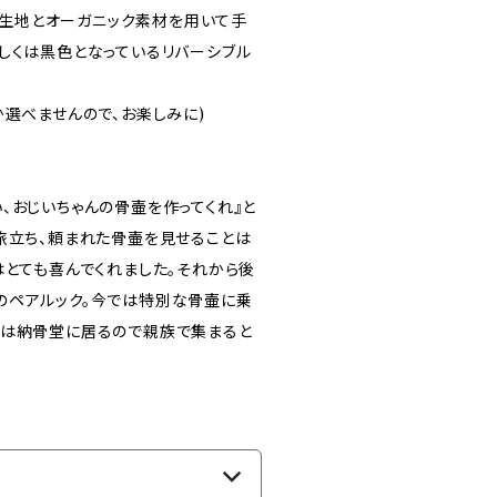
族の生地とオーガニック素材を用いて手
しくは黒色となっているリバーシブル
か選べませんので、お楽しみに)
、おじいちゃんの骨壷を作ってくれ』と
旅立ち、頼まれた骨壷を見せることは
はとても喜んでくれました。それから後
のペアルック。今では特別な骨壷に乗
在は納骨堂に居るので親族で集まると