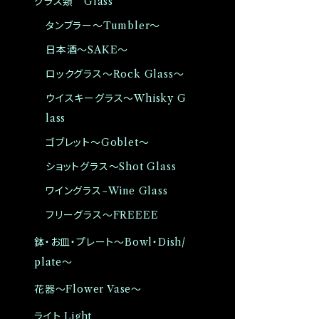
グラス類 Glass
タンブラー〜Tumbler〜
日本酒〜SAKE〜
ロックグラス〜Rock Glass〜
ウイスキーグラス〜Whisky G
lass
ゴブレット〜Goblet〜
ショットグラス〜Shot Glass
ワイングラス~Wine Glass
フリーグラス〜FREEEE
鉢・お皿・プレート〜Bowl・Dish/
plate〜
花器〜Flower Vase〜
ライト Light