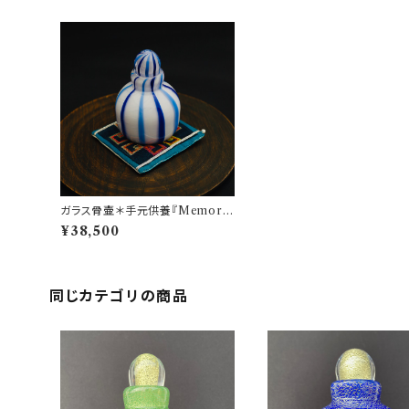
ガラス骨壷＊手元供養『Memorie
s 想いで』＊縦縞模様 ストライプシ
¥38,500
リーズ(ブルー系)
同じカテゴリの商品