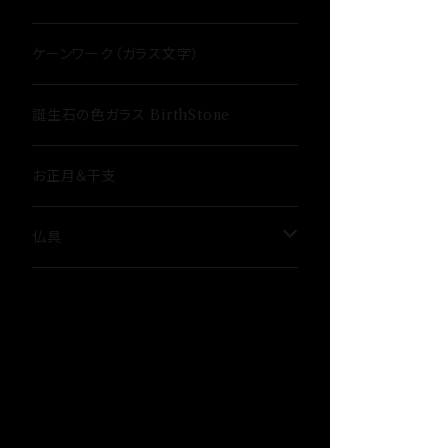
ケーンワーク（ガラス文字）
誕生石の色ガラス BirthStone
お正月＆干支
仏具
骨壷
３具足