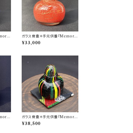
orie
ガラス骨壷＊手元供養『Memorie
シリー
s 想いで』＊GOLD LEAFシリー
¥33,000
ズ(赤＆金箔)
orie
ガラス骨壷＊手元供養『Memorie
シリー
s 想いで』＊縦縞模様 ストライプシ
¥38,500
リーズ(ラスタカラー)＊麻炭ガラス