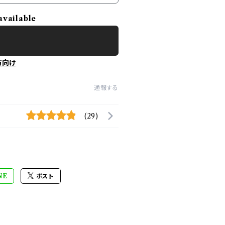
available
方向け
通報する
(29)
NE
ポスト