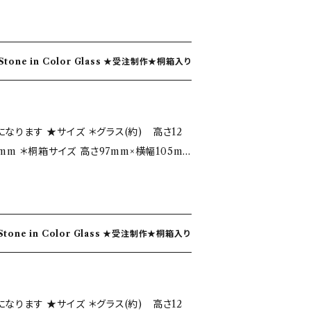
当たりが滑らかなことが手吹きガラスの特徴
る等の行為は、作品を破損させます。 ２．手
ー・レッド ★自然の神秘 『誕生
食器洗浄機は熱湯、熱風による洗浄機能があ
インスピレーションをうけて誕生月の色ガラス
 ・写真ではイメージのため数個で撮影してあ
向きです。 ３．電子レンジの使用禁止。 急
石を身につけていると『福』が来るといわれて
ります。 ・一点一点、手吹きの為多少のサイ
できません。 ４．保管について。 ガラスはキ
の色ガラス BirthStone in Color Glass ★受注制作★桐箱入り
受けて輝くガラスと共に『福』が来てくれます
ざいます。 ・写真とは少し色味や配置など
があります。重ねたり、ガラス器同士など堅
制作しております。 色ガラスが表現している
造りならではの味とご理解いただけるとうれ
ように扱ってください。 ５．定期的な洗浄の
です。 ★グラスについて ＊ひ
期間洗わないと、汚れが落ちにくくなったり、曇
ラス(約) 高さ12
有機的で優しい手触り。 ＊飲み口は、薄さや
製品を破損しますので、ご注意ください。
洗うようにしてください。
5mm ＊桐箱サイズ 高さ97mm×横幅105m
仕上げており、口当たりが滑らかなことが
られません。 熱湯、熱い料理、沢山の氷を一
る等の行為は、作品を破損させます。 ２．手
 赤縞瑪瑙 あかしまめのう 石言葉…夫婦の幸福・
してくださいませ。 ・写真ではイメージのた
食器洗浄機は熱湯、熱風による洗浄機能があ
然の神秘 『誕生石』 その
が単品での価格になります。 ・一点一点、手
向きです。 ３．電子レンジの使用禁止。 急
ーションをうけて誕生月の色ガラスをイメー
や気泡が入る事がございます。 ・写真とは少
できません。 ４．保管について。 ガラスはキ
の色ガラス BirthStone in Color Glass ★受注制作★桐箱入り
つけていると『福』が来るといわれていること
がございます、手造りならではの味とご理解
があります。重ねたり、ガラス器同士など堅
ガラスと共に『福』が来てくれますように！と
性は
ように扱ってください。 ５．定期的な洗浄の
ります。 色ガラスが表現している模様は、地
熱湯や熱い料理等は製品を破損しますので、
期間洗わないと、汚れが落ちにくくなったり、曇
ラス(約) 高さ12
て ＊ひとつひとつ
な温度変化に耐えられません。 熱湯、熱い料