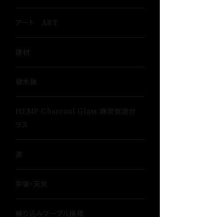
ウイスキーグラス〜Whisky Glass
アート ART
ゴブレット〜Goblet〜
建材
ショットグラス〜Shot Glass
植木鉢
ワイングラス~Wine Glass
HEMP Charcoal Glass 麻炭気泡ガ
ラス
フリーグラス〜FREEEE
波
宇宙・天気
練り込みマーブル模様