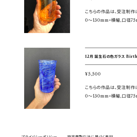
れますように！との願いを
点 ガラスは耐熱性はござ
のすすめ。 ガラス製品は長
こちらの作品は、受注制作になります ★サイズ ＊グ
ている模様は、地層や海をイメージ
品を破損しますので、ご注
曇りがでてきたりします。適
0〜130mm×横幅,口径7
て ＊ひとつひとつ丁寧に
ません。 熱湯、熱い料理
m×165mm ★11月誕生石…トパーズ Topaz / 黄玉 おうぎょく・シトリ
薄さや角度などを微調整し
の行為は、作品を破損させま
ン Citrine / 黄水晶
とが手吹きガラスの特徴です。 ★注意 ・ギフトなどでお急ぎの
浄機は熱湯、熱風による洗
色…イエロー・オレンジ ★自然の神秘 『誕生石』 その美しい輝きからイ
は、その旨をメッセージに記
です。 ３．電子レンジの使
ンスピレーションをうけて
ため数個で撮影してありま
せん。 ４．保管について。
12月 誕生石の色ガラス BirthStone in Color Glass ★受注制作★桐箱入
を身につけていると『福』
手吹きの為多少のサイズ違
ます。重ねたり、ガラス器
けて輝くガラスと共に『福
少し色味や配置など違う場
ってください。 ５．定期的
り
¥5,500
作しております。 色ガラ
解いただけるとうれしいです！ ★お取り扱いの注意点 ガラス
いと、汚れが落ちにくくなっ
こちらの作品は、受注制作になります ★サイズ ＊グ
したデザインです。 ★グラスについて ＊ひとつひとつ丁寧に仕上げた有
はございません。したがっ
にしてください。
0〜130mm×横幅,口径7
機的で優しい手触り。 ＊
で、ご注意ください。 １．
m×165mm ★12月誕生石…ターコイズ Turquoise / トルコ石・ラピ
上げており、口当たりが滑ら
料理、沢山の氷を一度に入
スラズリ Lapislazuli
意 ・ギフトなどでお急ぎ
損させます。 ２．手洗いと
バルトブルー・ペールブルー ★自然の神秘 『誕生石』 その美しい
くださいませ。 ・写真で
よる洗浄機能がありますの
からインスピレーションを
品での価格になります。 
ジの使用禁止。 急激に熱く
プライバシーポリシー
特定商取引法に基づく表記