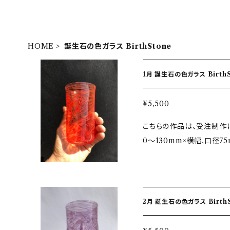
HOME
誕生石の色ガラス BirthStone
1月 誕生石
¥5,500
こちらの作品は、受注制作になります ★サイズ ＊グ
0〜130mm×横幅,口径7
m×165mm ★1月誕生石…ガーネット Garnet /石榴石 ざくろいし 石
言葉…貞操・真実・友愛・忠実 ガ
秘 『誕生石』 その美しい
色ガラスをイメージしまし
2月 誕生石
いわれていることにあやか
くれますように！との願い