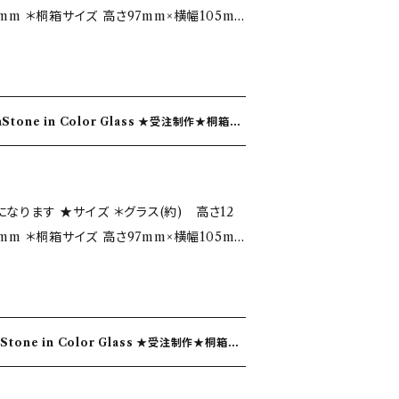
洗うようにしてください。
5mm ＊桐箱サイズ 高さ97mm×横幅105m
しい手触り。 ＊飲み口は、薄さや角度など
る、冷凍庫に入れる等の行為は、作品を破損
おり、口当たりが滑らかなことが手吹きガラ
拭きのすすめ。 食器洗浄機は熱湯、熱風によ
ラス色…濃コバルトブルー、ラピスブルー ★
、お手入れには不向きです。 ３．電子レンジ
の美しい輝きからインスピレーションをうけて
いませ。 ・写真ではイメージのため数個で撮
りますので、使用できません。 ４．保管につい
ジしました 誕生石を身につけていると『福』
価格になります。 ・一点一点、手吹きの為多
破損し易い性質があります。重ねたり、ガラス
にあやかり 光を受けて輝くガラスと共に
る事がございます。 ・写真とは少し色味や配
けたりしないように扱ってください。 ５．定
！との願いを込めて制作しております。 色ガ
す、手造りならではの味とご理解いただける
ラス製品は長期間洗わないと、汚れが落ちに
地層や海をイメージしたデザインです。 ★
たりします。適宜洗うようにしてください。
ラス(約) 高さ12
ひとつ丁寧に仕上げた有機的で優しい手触り。
料理等は製品を破損しますので、ご注意くだ
5mm ＊桐箱サイズ 高さ97mm×横幅105m
どを微調整しながら仕上げており、口当たり
に耐えられません。 熱湯、熱い料理、沢山の
 ★注意 ・ギフトなどでお急
に入れる等の行為は、作品を破損させます。
 蛋白石 たんぱくせき 石言葉…心中の歓喜・安
メッセージに記入してくださいませ。 ・写真
め。 食器洗浄機は熱湯、熱風による洗浄機能
ー・エナメルホワイト ★自然の神秘
撮影してありますが単品での価格になりま
は不向きです。 ３．電子レンジの使用禁止。
きからインスピレーションをうけて誕生月の色
の為多少のサイズ違いや気泡が入る事がござい
用できません。 ４．保管について。 ガラスは
 誕生石を身につけていると『福』が来るとい
味や配置など違う場合がございます、手造りな
質があります。重ねたり、ガラス器同士など
 光を受けて輝くガラスと共に『福』が来てく
しいです！ ★お取り扱いの注意
いように扱ってください。 ５．定期的な洗浄