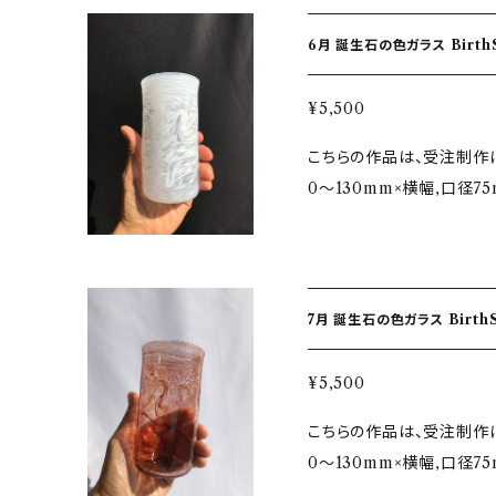
リーン・グラニースミスグリーン ★自然の神秘 『誕生石』 
ジのため数個で撮影してあ
りますので、お手入れには不
きからインスピレーション
点、手吹きの為多少のサイ
激に熱くなりますので、使用
6月 誕生石
た 誕生石を身につけてい
とは少し色味や配置など違
ズがつくと破損し易い性質
り 光を受けて輝くガラスと
ご理解いただけるとうれしいです！ ★お取り扱いの注
いものにぶつけたりしない
¥5,500
込めて制作しております。
熱性はございません。した
すすめ。 ガラス製品は長
こちらの作品は、受注制作になります ★サイズ ＊グ
イメージしたデザインです。 ★グラスについて ＊ひとつひとつ丁寧に
ので、ご注意ください。 １
りがでてきたりします。適宜
0〜130mm×横幅,口径7
上げた有機的で優しい手触
い料理、沢山の氷を一度に
m×165mm ★6月誕生石…ムーンストーン Moonstone / 月長石 げ
しながら仕上げており、口
破損させます。 ２．手洗い
っちょうせき・パール Pear
です。 ★注意 ・ギフトなどでお急ぎの場合などは、その旨をメッセージ
による洗浄機能があります
ラス色…白砡・エナメルホワイト ★自然の神秘 『誕生石』 
に記入してくださいませ。
ンジの使用禁止。 急激に熱
きからインスピレーション
りますが単品での価格にな
ついて。 ガラスはキズがつ
7月 誕生石
た 誕生石を身につけてい
ズ違いや気泡が入る事がご
ラス器同士など堅いものにぶ
り 光を受けて輝くガラスと
違う場合がございます、手
定期的な洗浄のすすめ。 
¥5,500
込めて制作しております。
しいです！ ★お取り扱いの注意点 ガラスは耐熱性はございません。した
にくくなったり、曇りがでて
こちらの作品は、受注制作になります ★サイズ ＊グ
イメージしたデザインです。 ★グラスについて ＊ひとつひとつ丁寧に
がって熱湯や熱い料理等は
0〜130mm×横幅,口径7
上げた有機的で優しい手触
１．急激な温度変化に耐え
m×165mm ★7月誕生石…ルビー Ruby / 紅玉 こうぎょく 石言葉…熱