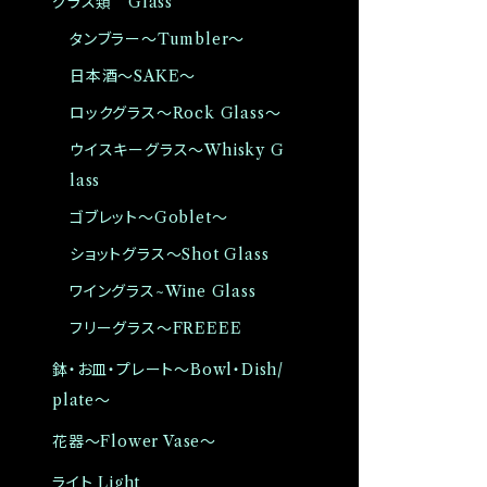
グラス類 Glass
タンブラー〜Tumbler〜
日本酒〜SAKE〜
ロックグラス〜Rock Glass〜
ウイスキーグラス〜Whisky G
lass
ゴブレット〜Goblet〜
ショットグラス〜Shot Glass
ワイングラス~Wine Glass
フリーグラス〜FREEEE
鉢・お皿・プレート〜Bowl・Dish/
plate〜
花器〜Flower Vase〜
ライト Light