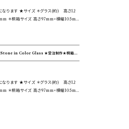
込めて制作しております。 色ガラスが表現し
いません。したがって熱湯や熱い料理等は製
期間洗わないと、汚れが落ちにくくなったり、
ラス(約) 高さ12
したデザインです。 ★グラスについ
意ください。 １．急激な温度変化に耐えられ
宜洗うようにしてください。
5mm ＊桐箱サイズ 高さ97mm×横幅105m
仕上げた有機的で優しい手触り。 ＊飲み口は、
、沢山の氷を一度に入れる、冷凍庫に入れる等
ながら仕上げており、口当たりが滑らかなこ
す。 ２．手洗いと手拭きのすすめ。 食器洗
 きすいしょう 石言葉…友情・希望・潔白 ガラス
場合など
浄機能がありますので、お手入れには不向き
入してくださいませ。 ・写真ではイメージの
用禁止。 急激に熱くなりますので、使用できま
誕生月の色ガラスをイメージしました 誕生石
すが単品での価格になります。 ・一点一点、
 ガラスはキズがつくと破損し易い性質があり
が来るといわれていることにあやかり 光を受
いや気泡が入る事がございます。 ・写真とは
同士など堅いものにぶつけたりしないように扱
』が来てくれますように！との願いを込めて制
合がございます、手造りならではの味とご理
な洗浄のすすめ。 ガラス製品は長期間洗わな
スが表現している模様は、地層や海をイメージ
は耐熱性
たり、曇りがでてきたりします。適宜洗うよう
ラス(約) 高さ12
て熱湯や熱い料理等は製品を破損しますの
5mm ＊桐箱サイズ 高さ97mm×横幅105m
飲み口は、薄さや角度などを微調整しながら仕
急激な温度変化に耐えられません。 熱湯、熱い
かなことが手吹きガラスの特徴です。 ★注
れる、冷凍庫に入れる等の行為は、作品を破
 / 瑠璃 るり 石言葉…成功・繁栄 ガラス色…濃コ
の場合などは、その旨をメッセージに記入して
手拭きのすすめ。 食器洗浄機は熱湯、熱風に
輝き
はイメージのため数個で撮影してありますが単
で、お手入れには不向きです。 ３．電子レン
うけて誕生月の色ガラスをイメージしました
・一点一点、手吹きの為多少のサイズ違いや気
なりますので、使用できません。 ４．保管につ