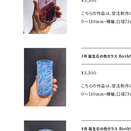
¥5,500
している模様は、地層や海をイメ
こちらの作品は、受注制作になります ★サイズ ＊グ
いて ＊ひとつひとつ丁寧
0〜130mm×横幅,口径7
は、薄さや角度などを微調
m×165mm ★2月誕生石…アメジスト Amethyst / 紫水晶 むらさきす
なことが手吹きガラスの特徴です。 ★注意 ・ギフトな
いしょう 石言葉…誠実・心
などは、その旨をメッセージ
プル ★自然の神秘 『誕生石』 その美しい輝きからインスピレーションを
ジのため数個で撮影してあ
うけて誕生月の色ガラスを
点、手吹きの為多少のサイ
3月 誕生石
と『福』が来るといわれて
とは少し色味や配置など違
共に『福』が来てくれますよ
ご理解いただけるとうれしいです！ ★お取り扱いの注
¥5,500
色ガラスが表現している模
熱性はございません。した
こちらの作品は、受注制作になります ★サイズ ＊グ
す。 ★グラスについて ＊ひとつひとつ丁寧に仕上げた有機的で優しい
ので、ご注意ください。 １
0〜130mm×横幅,口径7
手触り。 ＊飲み口は、薄
い料理、沢山の氷を一度に
m×165mm ★3月誕生石…アクアマリン Aquamarine / 藍玉 らんぎ
口当たりが滑らかなことが手吹きガラ
破損させます。 ２．手洗い
ょく・コーラル Coral /
どでお急ぎの場合などは、
による洗浄機能があります
色…アクアマリン・ペールローズ ★自然の神秘 『誕生石』
せ。 ・写真ではイメージ
ンジの使用禁止。 急激に熱
輝きからインスピレーショ
格になります。 ・一点一
ついて。 ガラスはキズがつ
4月 誕生石