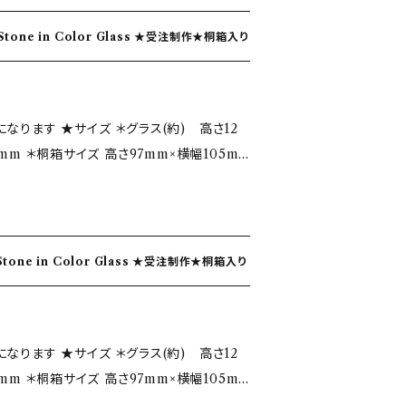
その美しい輝
りますが単品での価格になります。 ・一点一
向きです。 ３．電子レンジの使用禁止。 急
をうけて誕生月の色ガラスをイメージしまし
ズ違いや気泡が入る事がございます。 ・写真
できません。 ４．保管について。 ガラスはキ
の色ガラス BirthStone in Color Glass ★受注制作★桐箱入り
ると『福』が来るといわれていることにあやか
う場合がございます、手造りならではの味と
があります。重ねたり、ガラス器同士など堅
共に『福』が来てくれますように！との願いを
意点 ガラスは耐
ように扱ってください。 ５．定期的な洗浄の
 色ガラスが表現している模様は、地層や海を
がって熱湯や熱い料理等は製品を破損します
期間洗わないと、汚れが落ちにくくなったり、曇
ラス(約) 高さ12
仕
．急激な温度変化に耐えられません。 熱湯、熱
洗うようにしてください。
5mm ＊桐箱サイズ 高さ97mm×横幅105m
り。 ＊飲み口は、薄さや角度などを微調整
入れる、冷凍庫に入れる等の行為は、作品を
当たりが滑らかなことが手吹きガラスの特徴
と手拭きのすすめ。 食器洗浄機は熱湯、熱風
 l /真珠 しんじゅ 石言葉…健康・長寿・富 ガ
ので、お手入れには不向きです。 ３．電子レ
その美しい輝
 ・写真ではイメージのため数個で撮影してあ
くなりますので、使用できません。 ４．保管に
をうけて誕生月の色ガラスをイメージしまし
ります。 ・一点一点、手吹きの為多少のサイ
くと破損し易い性質があります。重ねたり、ガ
の色ガラス BirthStone in Color Glass ★受注制作★桐箱入り
ると『福』が来るといわれていることにあやか
ざいます。 ・写真とは少し色味や配置など
つけたりしないように扱ってください。 ５．
共に『福』が来てくれますように！との願いを
造りならではの味とご理解いただけるとうれ
ガラス製品は長期間洗わないと、汚れが落ち
 色ガラスが表現している模様は、地層や海を
きたりします。適宜洗うようにしてください。
ラス(約) 高さ12
仕
製品を破損しますので、ご注意ください。
5mm ＊桐箱サイズ 高さ97mm×横幅105m
り。 ＊飲み口は、薄さや角度などを微調整
られません。 熱湯、熱い料理、沢山の氷を一