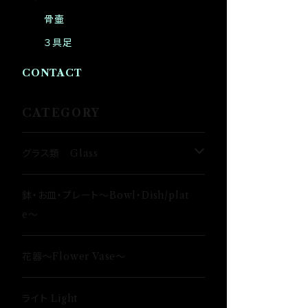
骨壷
３具足
CONTACT
CATEGORY
グラス類 Glass
タンブラー〜Tumbler〜
鉢・お皿・プレート〜Bowl・Dish/plat
e〜
日本酒〜SAKE〜
花器〜Flower Vase〜
ロックグラス〜Rock Glass〜
ライト Light