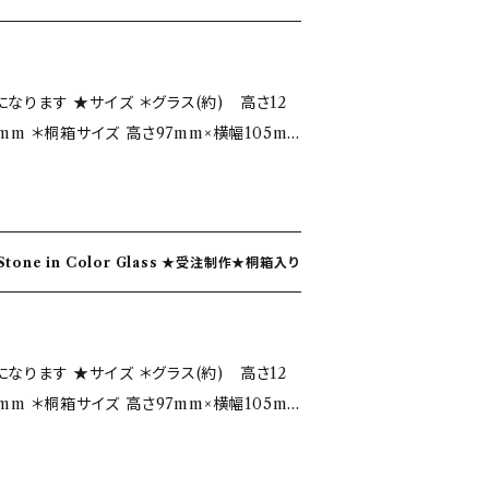
いると『福』が来るといわれていることにあや
とは少し色味や配置など違う場合がございま
つけたりしないように扱ってください。 ５．
と共に『福』が来てくれますように！との願い
解いただけるとうれしいです！ ★お取り
ガラス製品は長期間洗わないと、汚れが落ち
。 色ガラスが表現している模様は、地層や海
熱性はございません。したがって熱湯や熱い
きたりします。適宜洗うようにしてください。
ラス(約) 高さ12
つ丁寧に
ので、ご注意ください。 １．急激な温度変化
5mm ＊桐箱サイズ 高さ97mm×横幅105m
触り。 ＊飲み口は、薄さや角度などを微調
、熱い料理、沢山の氷を一度に入れる、冷凍庫
口当たりが滑らかなことが手吹きガラスの特
を破損させます。 ２．手洗いと手拭きのすす
色…白砡・ゴールドラスター ★自然の神
熱風による洗浄機能がありますので、お手入れ
輝きからインスピレーションをうけて誕生月の
。 ・写真ではイメージのため数個で撮影して
レンジの使用禁止。 急激に熱くなりますので、
た 誕生石を身につけていると『福』が来ると
なります。 ・一点一点、手吹きの為多少のサ
について。 ガラスはキズがつくと破損し易い
の色ガラス BirthStone in Color Glass ★受注制作★桐箱入り
り 光を受けて輝くガラスと共に『福』が来て
ございます。 ・写真とは少し色味や配置など
、ガラス器同士など堅いものにぶつけたりし
を込めて制作しております。 色ガラスが表現
造りならではの味とご理解いただけるとうれ
 ５．定期的な洗浄のすすめ。 ガラス製品は
ージしたデザインです。 ★グラスにつ
落ちにくくなったり、曇りがでてきたりしま
ラス(約) 高さ12
に仕上げた有機的で優しい手触り。 ＊飲み口
製品を破損しますので、ご注意ください。
さい。
5mm ＊桐箱サイズ 高さ97mm×横幅105m
整しながら仕上げており、口当たりが滑らか
られません。 熱湯、熱い料理、沢山の氷を一
どでお急ぎの場合
る等の行為は、作品を破損させます。 ２．手
ひすい 石言葉…幸運・幸福 ガラス色…エメラルドグ
に記入してくださいませ。 ・写真ではイメー
食器洗浄機は熱湯、熱風による洗浄機能があ