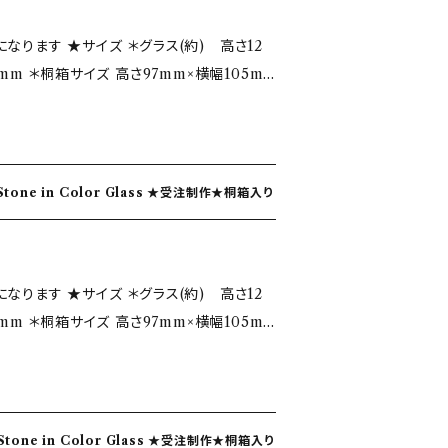
ージしたデザインです。 ★グラスにつ
ラス(約) 高さ12
に仕上げた有機的で優しい手触り。 ＊飲み口
5mm ＊桐箱サイズ 高さ97mm×横幅105m
整しながら仕上げており、口当たりが滑らか
どでお急ぎの場合
の平和 ガラス色…ゴールドアメジスト、パー
に記入してくださいませ。 ・写真ではイメー
りますが単品での価格になります。 ・一点一
イメージしました 誕生石を身につけている
ズ違いや気泡が入る事がございます。 ・写真
の色ガラス BirthStone in Color Glass ★受注制作★桐箱入り
いることにあやかり 光を受けて輝くガラスと
う場合がございます、手造りならではの味と
うに！との願いを込めて制作しております。
意点 ガラスは耐
様は、地層や海をイメージしたデザインで
がって熱湯や熱い料理等は製品を破損します
ラス(約) 高さ12
．急激な温度変化に耐えられません。 熱湯、熱
5mm ＊桐箱サイズ 高さ97mm×横幅105m
さや角度などを微調整しながら仕上げており、
入れる、冷凍庫に入れる等の行為は、作品を
スの特徴です。 ★注意 ・ギフトな
と手拭きのすすめ。 食器洗浄機は熱湯、熱風
 珊瑚 さんご 石言葉…勇敢・聡明・沈着 ガラス
その旨をメッセージに記入してくださいま
ので、お手入れには不向きです。 ３．電子レ
 その美しい
のため数個で撮影してありますが単品での価
くなりますので、使用できません。 ４．保管に
ンをうけて誕生月の色ガラスをイメージしま
点、手吹きの為多少のサイズ違いや気泡が入る
くと破損し易い性質があります。重ねたり、ガ
の色ガラス BirthStone in Color Glass ★受注制作★桐箱入り