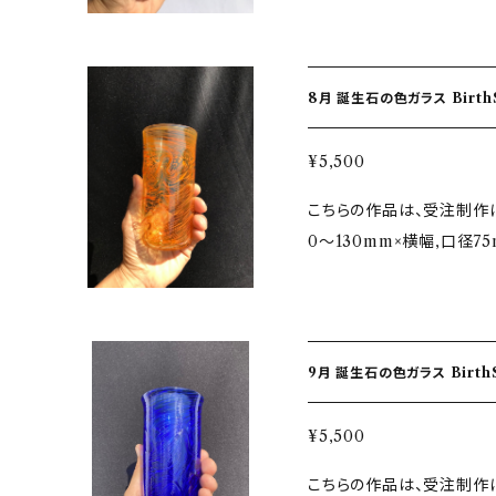
しながら仕上げており、口
度に入れる、冷凍庫に入れ
情・仁愛・威厳 ガラス色…ゴールドルビ
です。 ★注意 ・ギフトなどでお急ぎの場合などは、その旨をメッセージ
洗いと手拭きのすすめ。 
石』 その美しい輝きから
に記入してくださいませ。
りますので、お手入れには不
をイメージしました 誕生
りますが単品での価格にな
激に熱くなりますので、使用
8月 誕生石
いることにあやかり 光を
ズ違いや気泡が入る事がご
ズがつくと破損し易い性質
ように！との願いを込めて
違う場合がございます、手
いものにぶつけたりしない
¥5,500
模様は、地層や海をイメージしたデザイン
しいです！ ★お取り扱いの注意点 ガラスは耐熱性はございません。した
すすめ。 ガラス製品は長
こちらの作品は、受注制作になります ★サイズ ＊グ
とつひとつ丁寧に仕上げた
がって熱湯や熱い料理等は
りがでてきたりします。適宜
0〜130mm×横幅,口径7
角度などを微調整しながら
１．急激な温度変化に耐え
m×165mm ★8月誕生石…ペリドット Peridot / カンラン石・サードオ
手吹きガラスの特徴です。 ★注意 ・ギフトなどでお急ぎの場合などは、
度に入れる、冷凍庫に入れ
ニキス Sardonyx /
その旨をメッセージに記入
洗いと手拭きのすすめ。 
和合 ガラス色…ライムグリーン・オレンジ ★自
め数個で撮影してあります
りますので、お手入れには不
美しい輝きからインスピレ
吹きの為多少のサイズ違い
激に熱くなりますので、使用
9月 誕生石
ジしました 誕生石を身に
し色味や配置など違う場合
ズがつくと破損し易い性質
にあやかり 光を受けて輝く
いただけるとうれしいです！ ★お取り扱いの注意点 ガラスは耐熱
いものにぶつけたりしない
¥5,500
の願いを込めて制作してお
ございません。したがって
すすめ。 ガラス製品は長
こちらの作品は、受注制作になります ★サイズ ＊グ
層や海をイメージしたデザインです。 ★グラスについ
ご注意ください。 １．急激