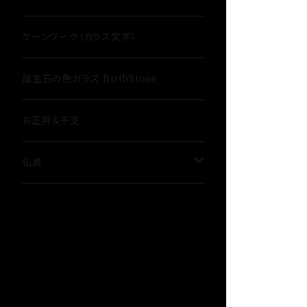
ケーンワーク（ガラス文字）
誕生石の色ガラス BirthStone
お正月＆干支
仏具
骨壷
３具足