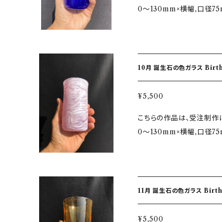
りがでてきたりします。適宜
0〜130mm×横幅,口径7
丁寧に仕上げた有機的で優
理、沢山の氷を一度に入れ
m×165mm ★9月誕生石…サファイヤ Sapphire / 青玉 せいぎょく 石
を微調整しながら仕上げて
させます。 ２．手洗いと手
言葉…慈愛・誠実・徳望 ガ
スの特徴です。 ★注意 ・ギフトなどでお急ぎの場合などは、その旨をメ
る洗浄機能がありますので
自然の神秘 『誕生石』 そ
ッセージに記入してくださ
の使用禁止。 急激に熱くな
誕生月の色ガラスをイメー
影してありますが単品での
て。 ガラスはキズがつくと
10月 誕生石の色ガラス BirthStone in Color Glass ★受注制作★桐箱入
が来るといわれていること
少のサイズ違いや気泡が入
器同士など堅いものにぶつ
『福』が来てくれますように
置など違う場合がございま
期的な洗浄のすすめ。 ガ
り
¥5,500
ラスが表現している模様は、
とうれしいです！ ★お取り扱いの注意点 ガラスは耐熱性はございませ
くくなったり、曇りがでてき
こちらの作品は、受注制作になります ★サイズ ＊グ
グラスについて ＊ひとつ
ん。したがって熱湯や熱い
0〜130mm×横幅,口径7
＊飲み口は、薄さや角度な
さい。 １．急激な温度変化
m×165mm ★10月誕生石…トルマリン Tourmaline / 電気石 でんき
が滑らかなことが手吹きガラスの特徴です。
氷を一度に入れる、冷凍庫
いし・オパール Opal /
ぎの場合などは、その旨を
２．手洗いと手拭きのすす
楽・忍耐 ガラス色…ゴールドルビ
ではイメージのため数個で
がありますので、お手入れに
『誕生石』 その美しい輝
す。 ・一点一点、手吹き
急激に熱くなりますので、使
11月 誕生石の色ガラス BirthStone in Color Glass ★受注制作★桐箱入
ガラスをイメージしました
ます。 ・写真とは少し色
キズがつくと破損し易い性
われていることにあやかり
らではの味とご理解いただけるとうれ
堅いものにぶつけたりしな
り
¥5,500