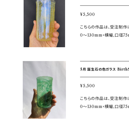
した 誕生石を身につけて
事がございます。 ・写真
ラス器同士など堅いものにぶ
かり 光を受けて輝くガラス
す、手造りならではの味とご理
定期的な洗浄のすすめ。 
¥5,500
を込めて制作しております
扱いの注意点 ガラスは耐
にくくなったり、曇りがでて
こちらの作品は、受注制作になります ★サイズ ＊グ
をイメージしたデザインです。 ★グラスについて ＊ひとつひと
料理等は製品を破損します
0〜130mm×横幅,口径7
仕上げた有機的で優しい手
に耐えられません。 熱湯
m×165mm ★4月誕生石…ダイヤモンド Diamond / 金剛石 こんごう
整しながら仕上げており、
に入れる等の行為は、作品
せき 石言葉…清純無垢 ガラス
徴です。 ★注意 ・ギフトなどでお急ぎの場合などは、その旨をメッセー
め。 食器洗浄機は熱湯、
秘 『誕生石』 その美しい
ジに記入してくださいませ
には不向きです。 ３．電子
色ガラスをイメージしまし
ありますが単品での価格に
使用できません。 ４．保管
5月 誕生石
いわれていることにあやか
イズ違いや気泡が入る事が
性質があります。重ねたり
くれますように！との願い
違う場合がございます、手
ないように扱ってください。
¥5,500
している模様は、地層や海をイメ
しいです！ ★お取り扱いの注意点 ガラスは耐熱性はございません。した
長期間洗わないと、汚れが
こちらの作品は、受注制作になります ★サイズ ＊グ
いて ＊ひとつひとつ丁寧
がって熱湯や熱い料理等は
す。適宜洗うようにしてくだ
0〜130mm×横幅,口径7
は、薄さや角度などを微調
１．急激な温度変化に耐え
m×165mm ★5月誕生石…エメラルド Emerald / 翠玉 すいぎょく・ジ
なことが手吹きガラスの特徴です。 ★注意 ・ギフトな
度に入れる、冷凍庫に入れ
ェイド Jade / 翡翠 
などは、その旨をメッセージ
洗いと手拭きのすすめ。 