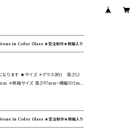
の色ガラス BirthStone in Color Glass ★受注制作★桐箱入り
ラス(約) 高さ12
5mm ＊桐箱サイズ 高さ97mm×横幅105m
ラス色…レッド・チリレッド ★自然の神
輝きからインスピレーションをうけて誕生月の
た 誕生石を身につけていると『福』が来ると
の色ガラス BirthStone in Color Glass ★受注制作★桐箱入り
り 光を受けて輝くガラスと共に『福』が来て
を込めて制作しております。 色ガラスが表現