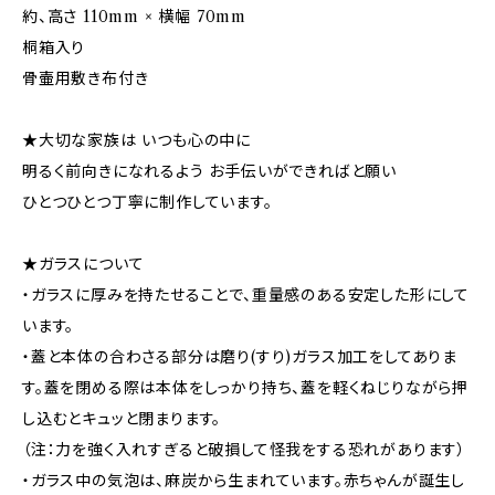
約、高さ 110mm × 横幅 70mm
桐箱入り
骨壷用敷き布付き
★大切な家族は いつも心の中に
明るく前向きになれるよう お手伝いができればと願い
ひとつひとつ丁寧に制作しています。
★ガラスについて
・ガラスに厚みを持たせることで、重量感のある安定した形にして
います。
・蓋と本体の合わさる部分は磨り(すり)ガラス加工をしてありま
す。蓋を閉める際は本体をしっかり持ち、蓋を軽くねじりながら押
し込むとキュッと閉まります。
（注：力を強く入れすぎると破損して怪我をする恐れがあります）
・ガラス中の気泡は、麻炭から生まれています。赤ちゃんが誕生し