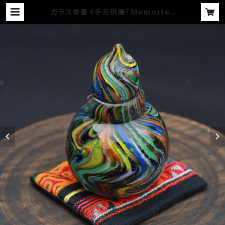
ガラス骨壷＊手元供養『Memories
想いで』＊練り込み模様 マーブルシリ
ーズ(虹色)＊麻炭ガラス | YUGEN
GLASS