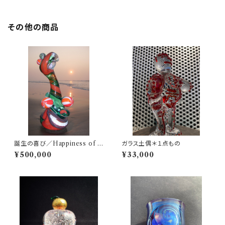
その他の商品
誕生の喜び／Happiness of B
ガラス土偶＊１点もの
irth
¥500,000
¥33,000