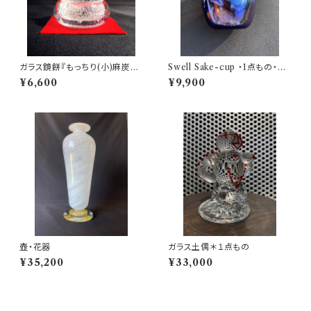
ガラス鏡餅『もっちり(小)麻炭気
Swell Sake-cup ・1点もの・波
泡(ヒマラヤ産原種麻炭使用)』受
のように唯一無二
¥6,600
¥9,900
注制作
壺・花器
ガラス土偶＊１点もの
¥35,200
¥33,000