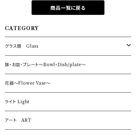
商品一覧に戻る
CATEGORY
グラス類 Glass
タンブラー〜Tumbler〜
鉢・お皿・プレート〜Bowl・Dish/plate〜
日本酒〜SAKE〜
花器〜Flower Vase〜
ロックグラス〜Rock Glass〜
ライト Light
ウイスキーグラス〜Whisky Glass
アート ART