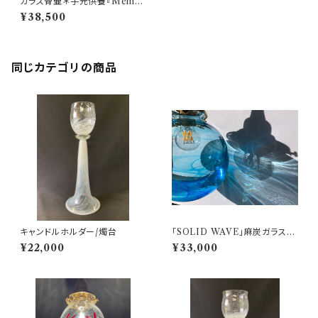
ガラス骨壷＊手元供養『Memor
ies 想いで』＊練り込み模様 マ
¥38,500
ーブルシリーズ(虹色)＊麻炭ガラ
ス
同じカテゴリの商品
キャンドルホルダー/燭台
「SOLID WAVE」麻炭ガラス・
ランプシェード/スカイブルー/球
¥22,000
¥33,000
体 E17ソケット (ヒマラヤ産原種
麻炭使用）/LED専用/受注制作