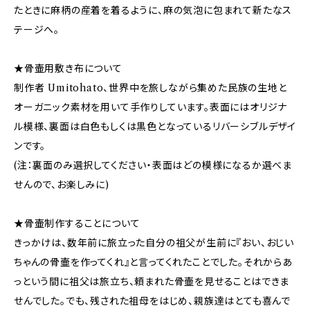
たときに麻柄の産着を着るように、麻の気泡に包まれて新たなス
テージへ。
★骨壷用敷き布について
制作者 Umitohato、世界中を旅しながら集めた民族の生地と
オーガニック素材を用いて手作りしています。表面にはオリジナ
ル模様、裏面は白色もしくは黒色となっているリバーシブルデザイ
ンです。
(注：裏面のみ選択してください・表面はどの模様になるか選べま
せんので、お楽しみに)
★骨壷制作することについて
きっかけは、数年前に旅立った自分の祖父が生前に『おい、おじい
ちゃんの骨壷を作ってくれ』と言ってくれたことでした。それからあ
っという間に祖父は旅立ち、頼まれた骨壷を見せることはできま
せんでした。でも、残された祖母をはじめ、親族達はとても喜んで