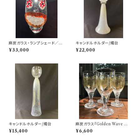
麻炭ガラス・ランプシェード／L
キャンドルホルダー/燭台
OVE SMILE 愛と笑顔 E17
¥33,000
¥22,000
ソケット (ヒマラヤ産原種 麻炭使
用
キャンドルホルダー/燭台
麻炭ガラス『Golden Wave ゴ
ブレット ワイングラス』(ヒマラヤ
¥15,400
¥6,600
産原種麻炭使用)