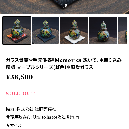
1
/8
ガラス骨壷＊手元供養『Memories 想いで』＊練り込み
模様 マーブルシリーズ(虹色)＊麻炭ガラス
¥38,500
SOLD OUT
協力：株式会社 浅野葬儀社
骨壷用敷き布：Umitohato(海と鳩)制作
★サイズ