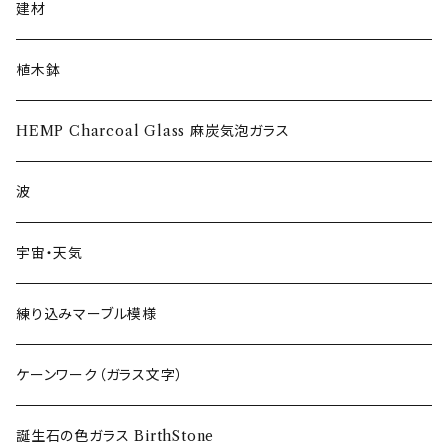
ゴブレット〜Goblet〜
建材
ショットグラス〜Shot Glass
植木鉢
ワイングラス~Wine Glass
HEMP Charcoal Glass 麻炭気泡ガラス
フリーグラス〜FREEEE
波
宇宙・天気
練り込みマーブル模様
ケーンワーク（ガラス文字）
誕生石の色ガラス BirthStone