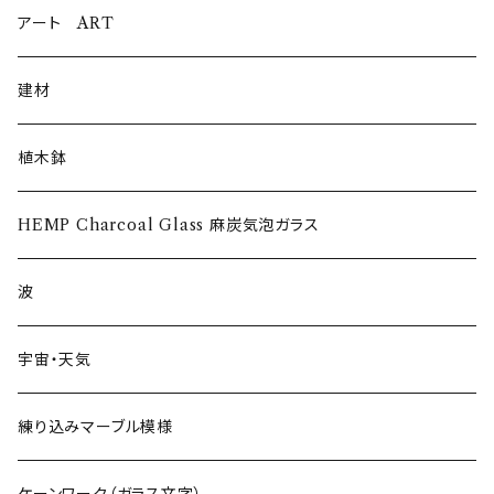
ウイスキーグラス〜Whisky Glass
アート ART
ゴブレット〜Goblet〜
建材
ショットグラス〜Shot Glass
植木鉢
ワイングラス~Wine Glass
HEMP Charcoal Glass 麻炭気泡ガラス
フリーグラス〜FREEEE
波
宇宙・天気
練り込みマーブル模様