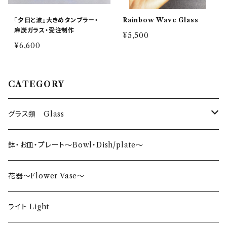
『夕日と波』大きめタンブラー・
Rainbow Wave Glass
麻炭ガラス・受注制作
¥5,500
¥6,600
CATEGORY
グラス類 Glass
タンブラー〜Tumbler〜
鉢・お皿・プレート〜Bowl・Dish/plate〜
日本酒〜SAKE〜
花器〜Flower Vase〜
ロックグラス〜Rock Glass〜
ライト Light