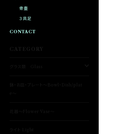
骨壷
３具足
CONTACT
CATEGORY
グラス類 Glass
タンブラー〜Tumbler〜
鉢・お皿・プレート〜Bowl・Dish/plat
e〜
日本酒〜SAKE〜
花器〜Flower Vase〜
ロックグラス〜Rock Glass〜
ライト Light