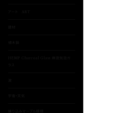
ウイスキーグラス〜Whisky Glass
アート ART
ゴブレット〜Goblet〜
建材
ショットグラス〜Shot Glass
植木鉢
ワイングラス~Wine Glass
HEMP Charcoal Glass 麻炭気泡ガ
ラス
フリーグラス〜FREEEE
波
宇宙・天気
練り込みマーブル模様