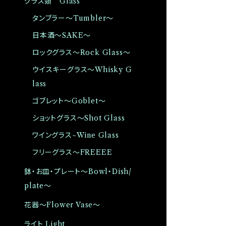
グラス類 Glass
タンブラー〜Tumbler〜
日本酒〜SAKE〜
ロックグラス〜Rock Glass〜
ウイスキーグラス〜Whisky G
lass
ゴブレット〜Goblet〜
ショットグラス〜Shot Glass
ワイングラス~Wine Glass
フリーグラス〜FREEEE
鉢・お皿・プレート〜Bowl・Dish/
plate〜
花器〜Flower Vase〜
ライト Light