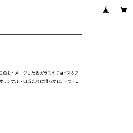
 ・虹色をイメージした色ガラスのチョイス＆ブ
SSオリジナル ・口当たりは滑らかに、一つ一つ
ですが単品の価格です。 ・フットの色ガラス
ていたガラスのかけらなどの、ヒストリーミ