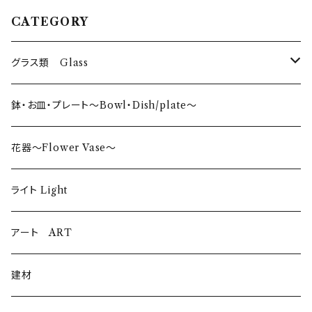
CATEGORY
グラス類 Glass
タンブラー〜Tumbler〜
鉢・お皿・プレート〜Bowl・Dish/plate〜
日本酒〜SAKE〜
花器〜Flower Vase〜
ロックグラス〜Rock Glass〜
ライト Light
ウイスキーグラス〜Whisky Glass
アート ART
ゴブレット〜Goblet〜
建材