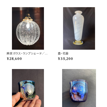
麻炭ガラス・ランプシェード／
壺・花器
(大)透明クリア 球体 E17ソケッ
¥28,600
¥35,200
ト (ヒマラヤ産原種 麻炭使用）/
受注制作