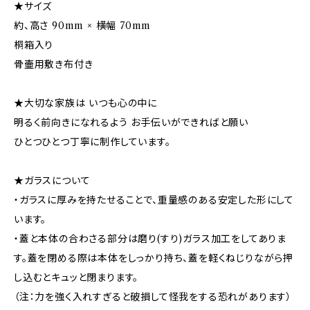
★サイズ
約、高さ 90mm × 横幅 70mm
桐箱入り
骨壷用敷き布付き
★大切な家族は いつも心の中に
明るく前向きになれるよう お手伝いができればと願い
ひとつひとつ丁寧に制作しています。
★ガラスについて
・ガラスに厚みを持たせることで、重量感のある安定した形にして
います。
・蓋と本体の合わさる部分は磨り(すり)ガラス加工をしてありま
す。蓋を閉める際は本体をしっかり持ち、蓋を軽くねじりながら押
し込むとキュッと閉まります。
（注：力を強く入れすぎると破損して怪我をする恐れがあります）