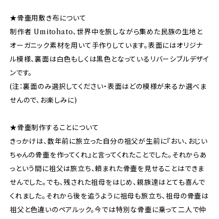
★骨壷用敷き布について
制作者 Umitohato、世界中を旅しながら集めた民族の生地と
オーガニック素材を用いて手作りしています。表面にはオリジナ
ル模様、裏面は白色もしくは黒色となっているリバーシブルデザイ
ンです。
(注：裏面のみ選択してください・表面はどの模様が来るか選べま
せんので、お楽しみに)
★骨壷制作することについて
きっかけは、数年前に旅立った自分の祖父が生前に『おい、おじい
ちゃんの骨壷を作ってくれ』と言ってくれたことでした。それからあ
っという間に祖父は旅立ち、頼まれた骨壷を見せることはできま
せんでした。でも、残された祖母をはじめ、親族達はとても喜んで
くれました。それから後を追うように祖母も旅立ち、祖母の骨壷は
祖父と色違いのペアルック。今では特別な骨壷に乗って二人で仲