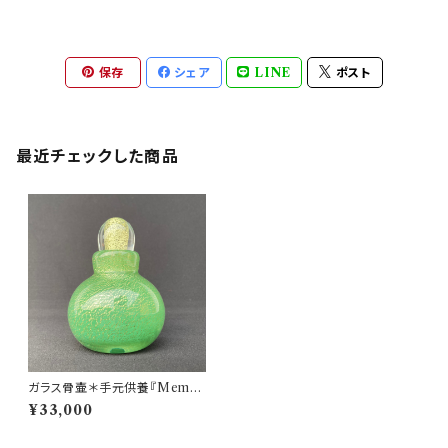
保存
シェア
LINE
ポスト
最近チェックした商品
ガラス骨壷＊手元供養『Memor
ies 想いで』＊GOLD LEAFシ
¥33,000
リーズ(緑＆金箔)