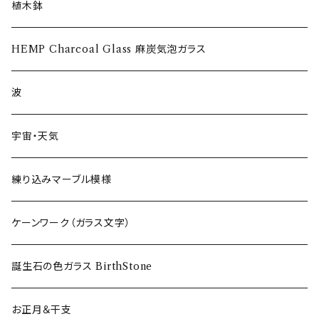
ショットグラス〜Shot Glass
植木鉢
ワイングラス~Wine Glass
HEMP Charcoal Glass 麻炭気泡ガラス
フリーグラス〜FREEEE
波
宇宙・天気
練り込みマーブル模様
ケーンワーク（ガラス文字）
誕生石の色ガラス BirthStone
お正月＆干支