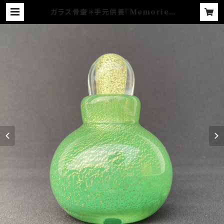
ガラス骨壷＊手元供養『Memories
想いで』＊GOLD LEAFシリーズ(緑
＆金箔) | YUGEN GLASS