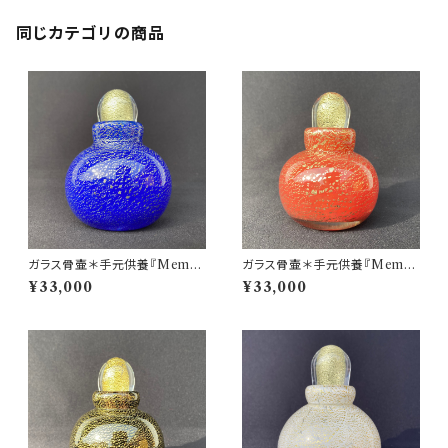
同じカテゴリの商品
ガラス骨壷＊手元供養『Memor
ガラス骨壷＊手元供養『Memor
ies 想いで』＊GOLD LEAFシ
ies 想いで』＊GOLD LEAFシ
¥33,000
¥33,000
リーズ(青＆金箔)
リーズ(赤＆金箔)