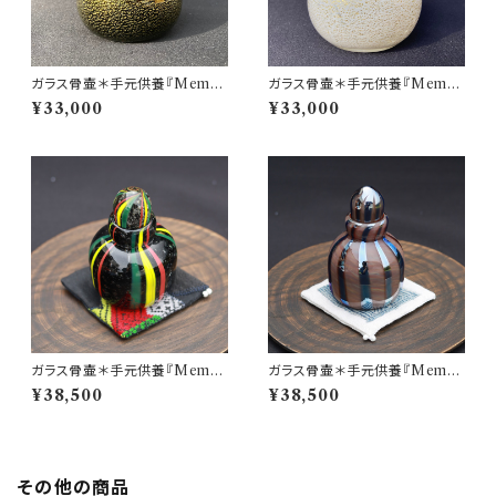
ガラス骨壷＊手元供養『Memor
ガラス骨壷＊手元供養『Memor
ies 想いで』＊GOLD LEAFシ
ies 想いで』＊GOLD LEAFシ
¥33,000
¥33,000
リーズ(黒＆金箔)
リーズ(白＆金箔)
ガラス骨壷＊手元供養『Memor
ガラス骨壷＊手元供養『Memor
ies 想いで』＊縦縞模様 ストライ
ies 想いで』＊縦縞模様 ストライ
¥38,500
¥38,500
プシリーズ(ラスタカラー)＊麻炭
プシリーズ(ブラウン系)
ガラス
その他の商品