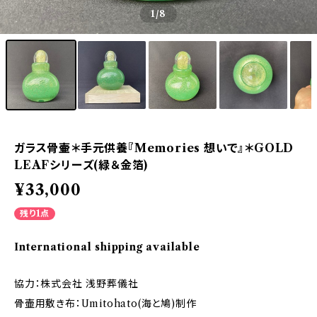
1
/8
ガラス骨壷＊手元供養『Memories 想いで』＊GOLD
LEAFシリーズ(緑＆金箔)
¥33,000
残り1点
International shipping available
協力：株式会社 浅野葬儀社
骨壷用敷き布：Umitohato(海と鳩)制作