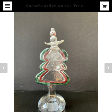
SnowBoarder on the Tree |
YUGEN GLASS