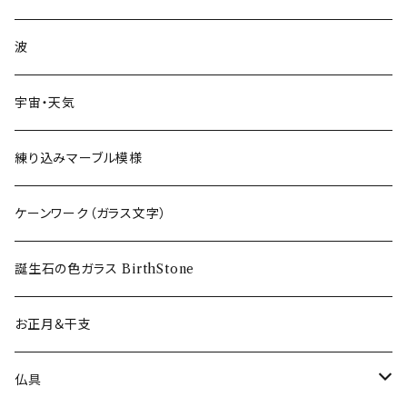
フリーグラス〜FREEEE
波
宇宙・天気
練り込みマーブル模様
ケーンワーク（ガラス文字）
誕生石の色ガラス BirthStone
お正月＆干支
仏具