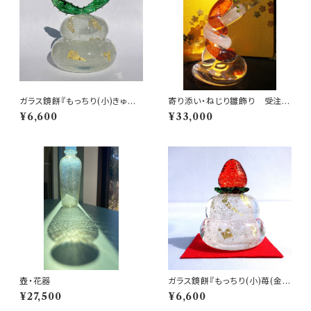
ガラス鏡餅『もっちり(小)きゅうり
寄り添い・ねじり雛飾り 受注制
(金箔入り)』受注制作
作
¥6,600
¥33,000
壺・花器
ガラス鏡餅『もっちり(小)苺(金箔
入り)』受注制作
¥27,500
¥6,600