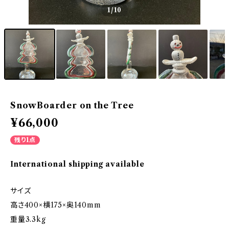
1
/10
SnowBoarder on the Tree
¥66,000
残り1点
International shipping available
サイズ
高さ400×横175×奥140mm
重量3.3kg