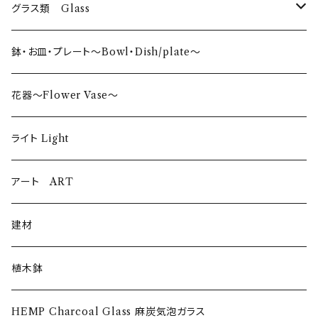
グラス類 Glass
タンブラー〜Tumbler〜
鉢・お皿・プレート〜Bowl・Dish/plate〜
日本酒〜SAKE〜
花器〜Flower Vase〜
ロックグラス〜Rock Glass〜
ライト Light
ウイスキーグラス〜Whisky Glass
アート ART
ゴブレット〜Goblet〜
建材
ショットグラス〜Shot Glass
植木鉢
ワイングラス~Wine Glass
HEMP Charcoal Glass 麻炭気泡ガラス