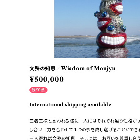
文殊の知恵／Wisdom of Monjyu
¥500,000
残り1点
International shipping available
三者三様と言われる様に 人にはそれぞれ違う性格が
し合い 力を合わせて１つの事を成し遂げることができ
三人寄れば文殊の知恵 そこには お互いを尊重し合