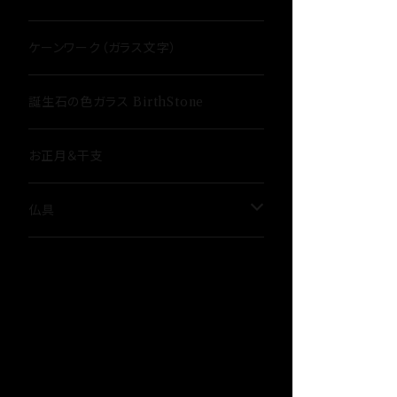
ケーンワーク（ガラス文字）
誕生石の色ガラス BirthStone
お正月＆干支
仏具
骨壷
３具足