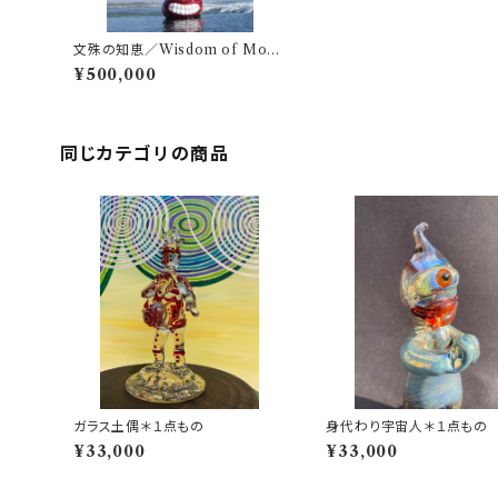
文殊の知恵／Wisdom of Monj
yu
¥500,000
同じカテゴリの商品
ガラス土偶＊１点もの
身代わり宇宙人＊１点もの
¥33,000
¥33,000