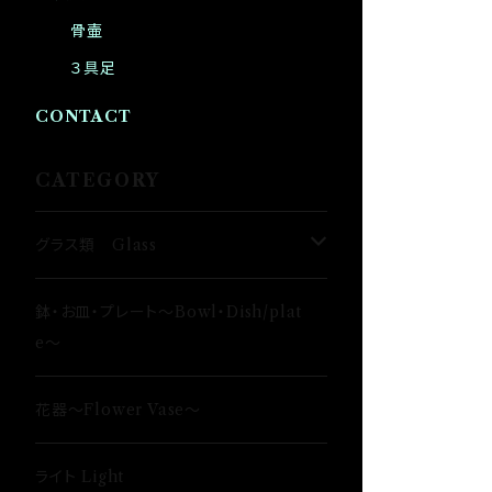
骨壷
３具足
CONTACT
CATEGORY
グラス類 Glass
タンブラー〜Tumbler〜
鉢・お皿・プレート〜Bowl・Dish/plat
e〜
日本酒〜SAKE〜
花器〜Flower Vase〜
ロックグラス〜Rock Glass〜
ライト Light