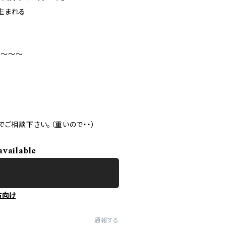
生まれる
〜〜〜〜
ご相談下さい。（重いので・・）
available
方向け
通報する