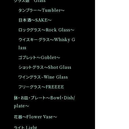
グラス類 Glass
タンブラー〜Tumbler〜
日本酒〜SAKE〜
ロックグラス〜Rock Glass〜
ウイスキーグラス〜Whisky G
lass
ゴブレット〜Goblet〜
ショットグラス〜Shot Glass
ワイングラス~Wine Glass
フリーグラス〜FREEEE
鉢・お皿・プレート〜Bowl・Dish/
plate〜
花器〜Flower Vase〜
ライト Light