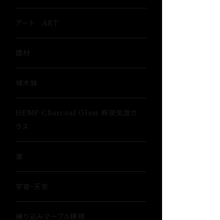
ウイスキーグラス〜Whisky Glass
アート ART
ゴブレット〜Goblet〜
建材
ショットグラス〜Shot Glass
植木鉢
ワイングラス~Wine Glass
HEMP Charcoal Glass 麻炭気泡ガ
ラス
フリーグラス〜FREEEE
波
宇宙・天気
練り込みマーブル模様