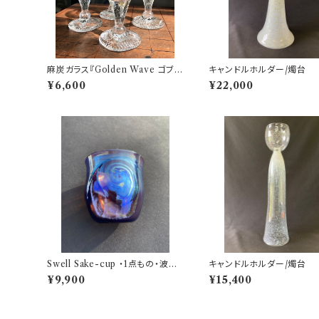
麻炭ガラス『Golden Wave ゴブレ
キャンドルホルダー/燭台
ット ワイングラス』(ヒマラヤ産原種
¥6,600
¥22,000
麻炭使用)
Swell Sake-cup ・1点もの・波の
キャンドルホルダー/燭台
ように唯一無二
¥9,900
¥15,400