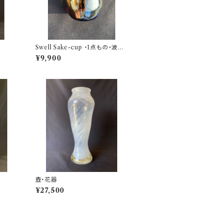
Swell Sake-cup ・1点もの・波の
ように唯一無二
¥9,900
壺・花器
¥27,500